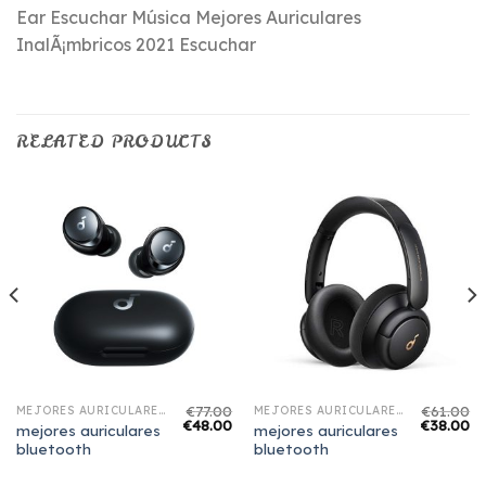
Ear Escuchar Música Mejores Auriculares
InalÃ¡mbricos 2021 Escuchar
RELATED PRODUCTS
€
77.00
€
61.00
MEJORES AURICULARES BLUETOOTH
MEJORES AURICULARES BLUETOOTH
€
48.00
€
38.00
mejores auriculares
mejores auriculares
bluetooth
bluetooth