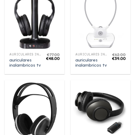
€
77.00
€
62.00
AURICULARES INALAMBRICOS TV
AURICULARES INALAMBRICOS TV
€
48.00
€
39.00
auriculares
auriculares
inalambricos tv
inalambricos tv