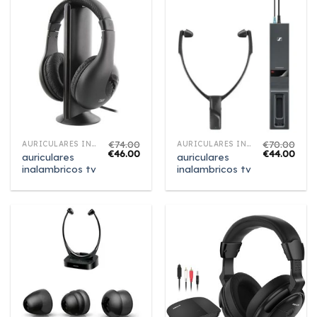
€
74.00
€
70.00
AURICULARES INALAMBRICOS TV
AURICULARES INALAMBRICOS TV
€
46.00
€
44.00
auriculares
auriculares
inalambricos tv
inalambricos tv