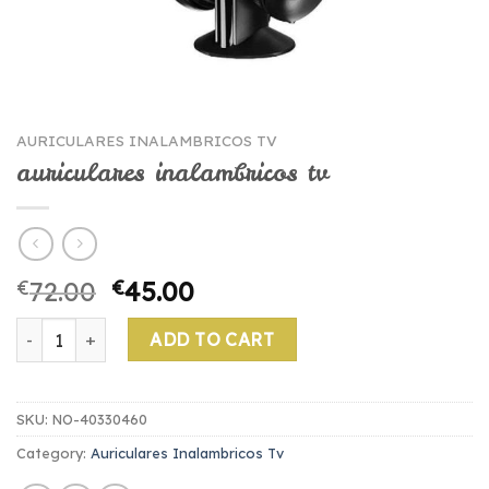
AURICULARES INALAMBRICOS TV
auriculares inalambricos tv
€
72.00
€
45.00
auriculares inalambricos tv quantity
ADD TO CART
SKU:
NO-40330460
Category:
Auriculares Inalambricos Tv