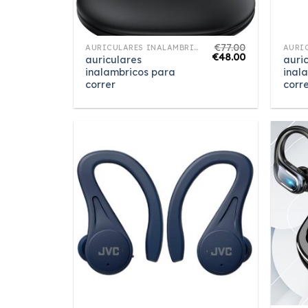
€
77.00
AURICULARES INALAMBRICOS PARA CORRER
€
48.00
auriculares
auri
inalambricos para
inal
correr
corr