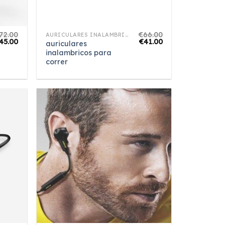
72.00
€
66.00
AURICULARES INALAMBRICOS PARA CORRER
45.00
€
41.00
auriculares
inalambricos para
correr