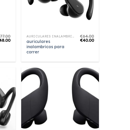
€
77.00
€
64.00
AURICULARES INALAMBRICOS PARA CORRER
48.00
€
40.00
auriculares
inalambricos para
correr