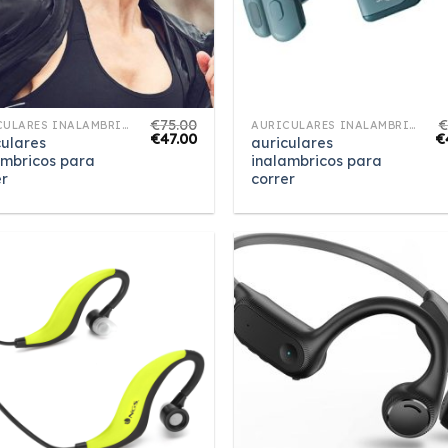
€
75.00
AURICULARES INALAMBRICOS PARA CORRER
AURICULARES INALAMBRICOS PARA CORRER
€
47.00
€
culares
auriculares
ambricos para
inalambricos para
er
correr