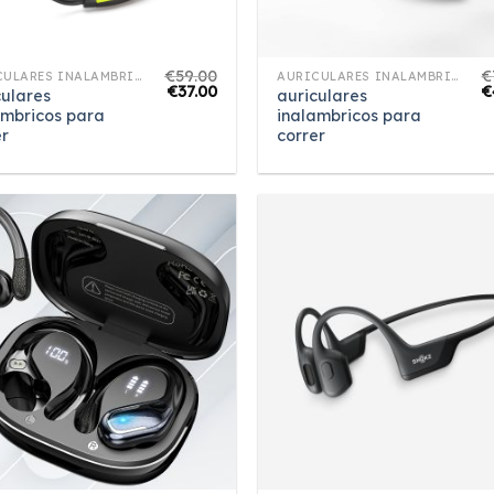
€
59.00
€
AURICULARES INALAMBRICOS PARA CORRER
AURICULARES INALAMBRICOS PARA CORRER
€
37.00
€
culares
auriculares
ambricos para
inalambricos para
er
correr