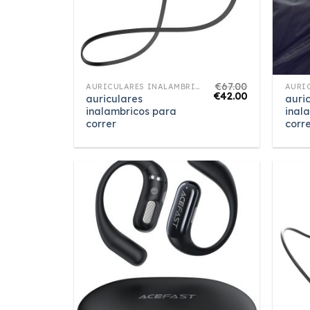
€
67.00
AURICULARES INALAMBRICOS PARA CORRER
€
42.00
auriculares
auri
inalambricos para
inal
correr
corr