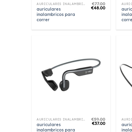
€
77.00
AURICULARES INALAMBRICOS PARA CORRER
€
48.00
auriculares
auri
inalambricos para
inal
correr
corr
€
59.00
AURICULARES INALAMBRICOS PARA CORRER
€
37.00
auriculares
auri
inalambricos para
inal