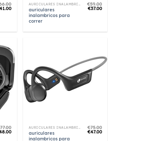
66.00
€
59.00
AURICULARES INALAMBRICOS PARA CORRER
41.00
€
37.00
auriculares
inalambricos para
correr
€
77.00
€
75.00
AURICULARES INALAMBRICOS PARA CORRER
48.00
€
47.00
auriculares
inalambricos para