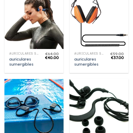
€
64.00
€
59.00
AURICULARES SUMERGIBLES
AURICULARES SUMERGIBLES
€
40.00
€
37.00
auriculares
auriculares
sumergibles
sumergibles