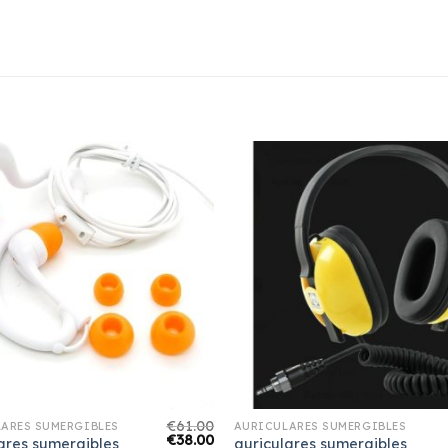
€
61.00
ARES SUMERGIBLES
AURICULARES SUMERGIBLES
€
38.00
ares sumergibles
auriculares sumergibles