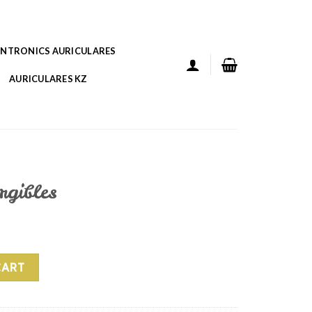
ANTRONICS AURICULARES
AURICULARES KZ
rgibles
tity
CART