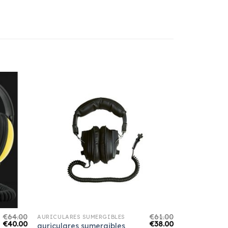
€
64.00
€
61.00
AURICULARES SUMERGIBLES
€
40.00
€
38.00
auriculares sumergibles