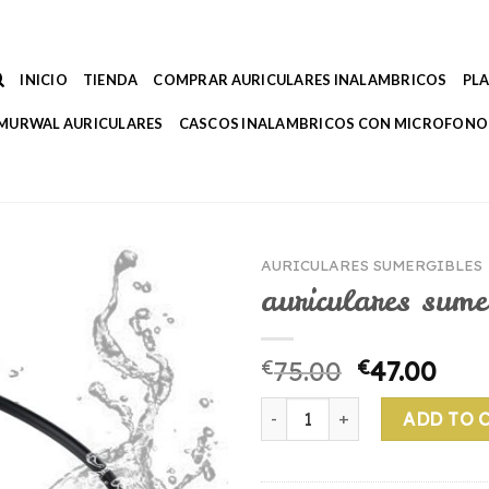
INICIO
TIENDA
COMPRAR AURICULARES INALAMBRICOS
PL
MURWAL AURICULARES
CASCOS INALAMBRICOS CON MICROFONO
AURICULARES SUMERGIBLES
auriculares sume
€
75.00
€
47.00
auriculares sumergibles quan
ADD TO 