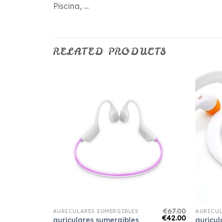
Piscina, …
RELATED PRODUCTS
€
75.00
€
67.00
AURICULARES SUMERGIBLES
AURICUL
€
47.00
€
42.00
auriculares sumergibles
auricul