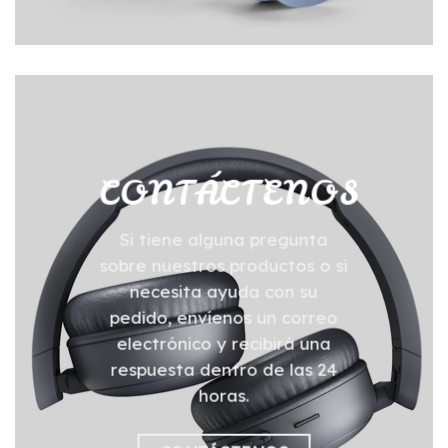
CONTÁCTENOS
Si tiene alguna pregunta
sobre nuestros productos o si
necesita ayuda con su
pedido, envíenos un correo
electrónico y recibirá una
respuesta dentro de las 24
horas.