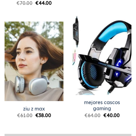
€
70.00
€
44.00
mejores cascos
gaming
ziu z max
€
64.00
€
40.00
€
61.00
€
38.00