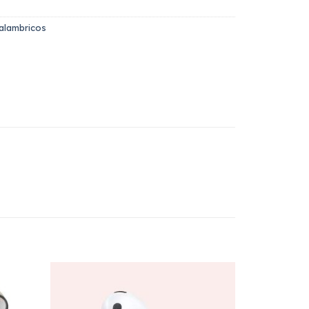
alambricos