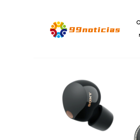
Saltar
al
contenido