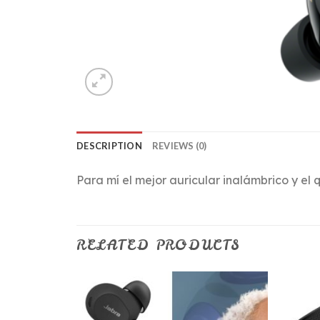
DESCRIPTION
REVIEWS (0)
Para mí el mejor auricular inalámbrico y el 
RELATED PRODUCTS