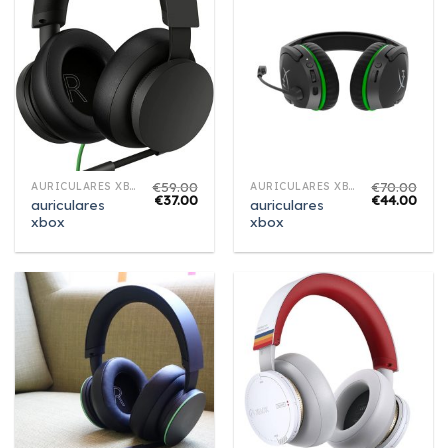
€
59.00
€
70.00
AURICULARES XBOX
AURICULARES XBOX
€
37.00
€
44.00
auriculares
auriculares
xbox
xbox