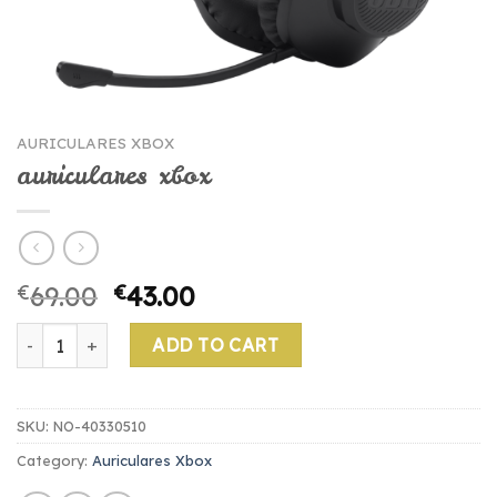
AURICULARES XBOX
auriculares xbox
€
69.00
€
43.00
auriculares xbox quantity
ADD TO CART
SKU:
NO-40330510
Category:
Auriculares Xbox