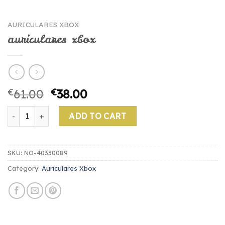
AURICULARES XBOX
auriculares xbox
€
61.00
€
38.00
auriculares xbox quantity
ADD TO CART
SKU:
NO-40330089
Category:
Auriculares Xbox