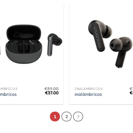
€
59.00
€
ÁMBRICOS
INALÁMBRICOS
€
37.00
€
ámbricos
inalámbricos
1
2