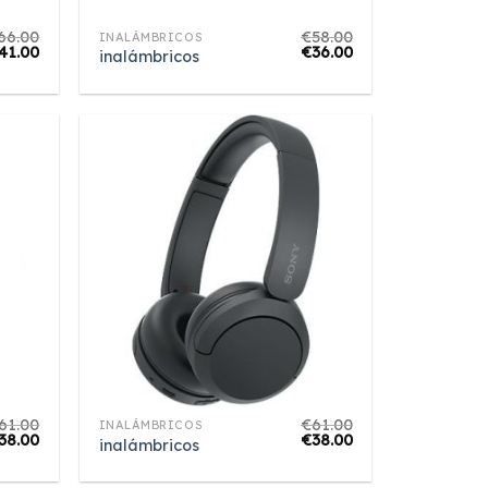
66.00
€
58.00
INALÁMBRICOS
41.00
€
36.00
inalámbricos
61.00
€
61.00
INALÁMBRICOS
38.00
€
38.00
inalámbricos