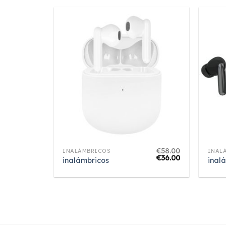
€
58.00
INALÁMBRICOS
INAL
€
36.00
inalámbricos
inal