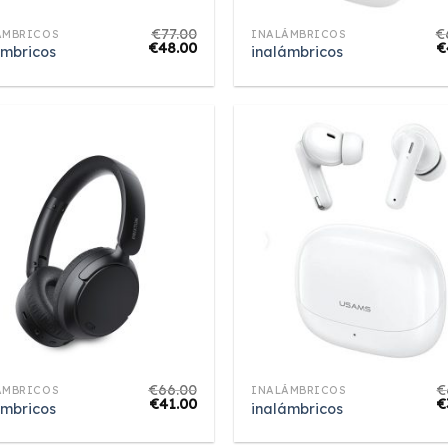
€
77.00
€
ÁMBRICOS
INALÁMBRICOS
€
48.00
€
ámbricos
inalámbricos
€
66.00
€
ÁMBRICOS
INALÁMBRICOS
€
41.00
€
ámbricos
inalámbricos