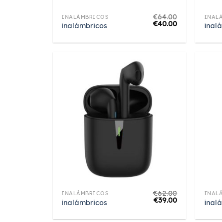
€
64.00
INALÁMBRICOS
INAL
€
40.00
inalámbricos
inal
€
62.00
INALÁMBRICOS
INAL
€
39.00
inalámbricos
inal