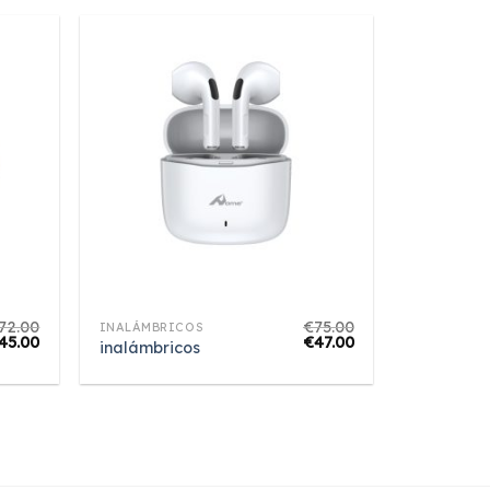
72.00
€
75.00
INALÁMBRICOS
45.00
€
47.00
inalámbricos