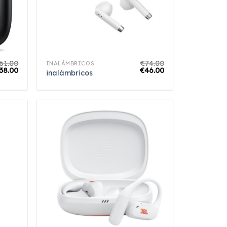
61.00
€
74.00
INALÁMBRICOS
38.00
€
46.00
inalámbricos