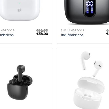
€
61.00
€
ÁMBRICOS
INALÁMBRICOS
€
38.00
€
ámbricos
inalámbricos