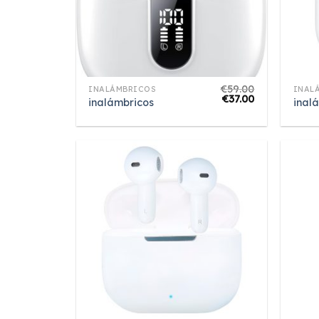
€
59.00
INALÁMBRICOS
INAL
€
37.00
inalámbricos
inal