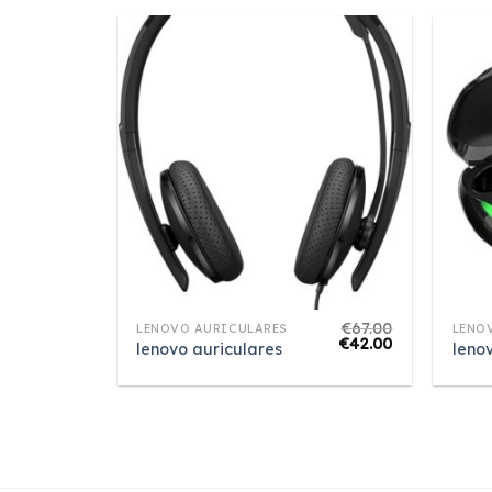
€
67.00
LENOVO AURICULARES
LENO
€
42.00
lenovo auriculares
leno