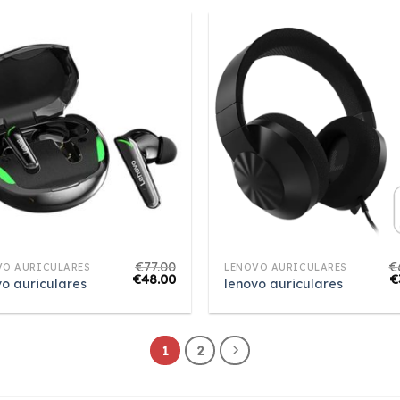
€
77.00
€
VO AURICULARES
LENOVO AURICULARES
€
48.00
€
vo auriculares
lenovo auriculares
1
2