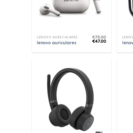
€
75.00
LENOVO AURICULARES
LENO
€
47.00
lenovo auriculares
leno