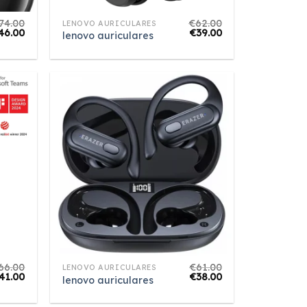
74.00
€
62.00
LENOVO AURICULARES
46.00
€
39.00
lenovo auriculares
66.00
€
61.00
LENOVO AURICULARES
41.00
€
38.00
lenovo auriculares