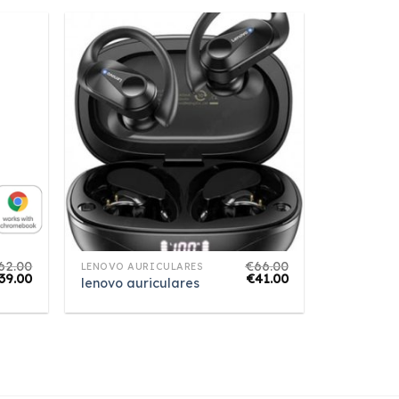
62.00
€
66.00
LENOVO AURICULARES
39.00
€
41.00
lenovo auriculares