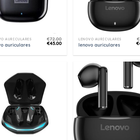
€
72.00
€
VO AURICULARES
LENOVO AURICULARES
€
45.00
€
vo auriculares
lenovo auriculares