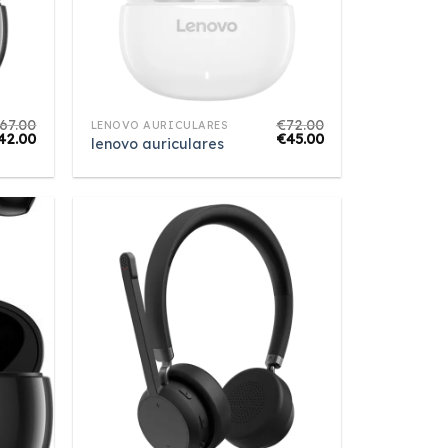
67.00
€
72.00
LENOVO AURICULARES
42.00
€
45.00
lenovo auriculares