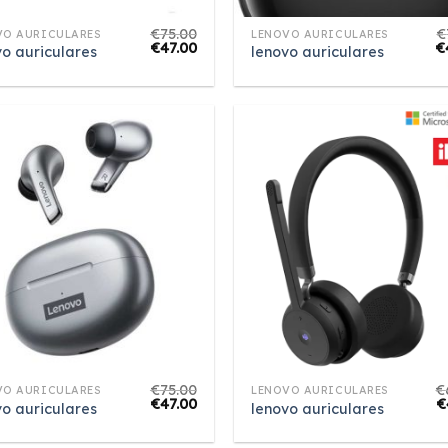
€
75.00
€
VO AURICULARES
LENOVO AURICULARES
€
47.00
€
vo auriculares
lenovo auriculares
€
75.00
€
VO AURICULARES
LENOVO AURICULARES
€
47.00
€
vo auriculares
lenovo auriculares