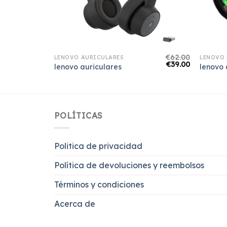
€
69.00
€
62.00
LENOVO AURICULARES
LENOVO 
€
43.00
€
39.00
lenovo auriculares
lenovo 
POLÍTICAS
Politica de privacidad
Política de devoluciones y reembolsos
Términos y condiciones
Acerca de