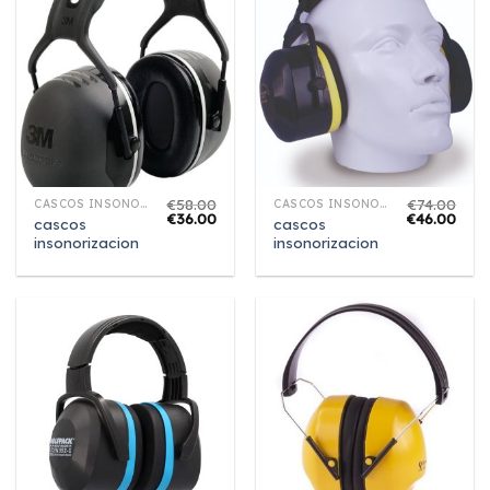
€
58.00
€
74.00
CASCOS INSONORIZACION
CASCOS INSONORIZACION
€
36.00
€
46.00
cascos
cascos
insonorizacion
insonorizacion