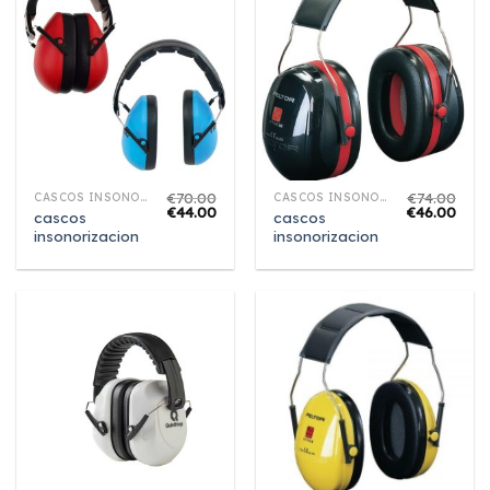
€
70.00
€
74.00
CASCOS INSONORIZACION
CASCOS INSONORIZACION
€
44.00
€
46.00
cascos
cascos
insonorizacion
insonorizacion