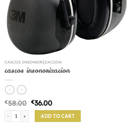
CASCOS INSONORIZACION
cascos insonorizacion
€
58.00
€
36.00
cascos insonorizacion quantity
ADD TO CART