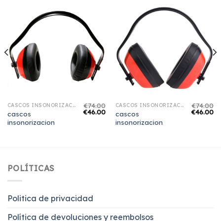
€
74.00
€
74.00
CASCOS INSONORIZACION
CASCOS INSONORIZACION
€
46.00
€
46.00
cascos
cascos
insonorizacion
insonorizacion
POLÍTICAS
Politica de privacidad
Política de devoluciones y reembolsos