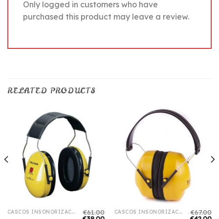
Only logged in customers who have
purchased this product may leave a review.
RELATED PRODUCTS
€
61.00
€
67.00
CASCOS INSONORIZACION
CASCOS INSONORIZACION
€
38.00
€
42.00