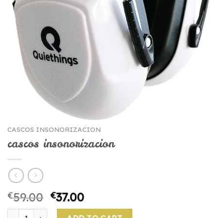
CASCOS INSONORIZACION
cascos insonorizacion
€
59.00
€
37.00
cascos insonorizacion quantity