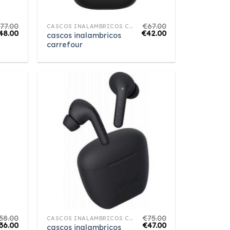
€
77.00
€
67.00
CASCOS INALAMBRICOS CARREFOUR
48.00
€
42.00
cascos inalambricos
carrefour
58.00
€
75.00
CASCOS INALAMBRICOS CARREFOUR
36.00
€
47.00
cascos inalambricos