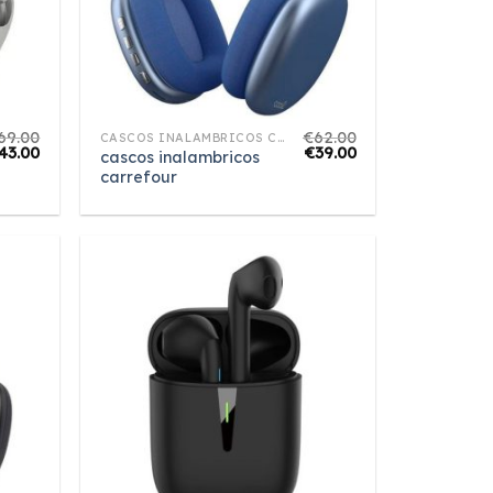
69.00
€
62.00
CASCOS INALAMBRICOS CARREFOUR
43.00
€
39.00
cascos inalambricos
carrefour