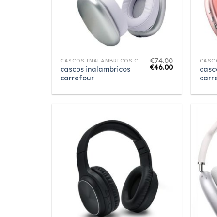
€
74.00
CASCOS INALAMBRICOS CARREFOUR
€
46.00
cascos inalambricos
casc
carrefour
carr