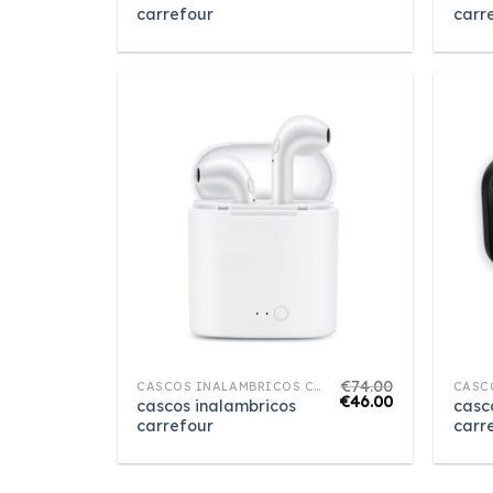
carrefour
carr
€
74.00
CASCOS INALAMBRICOS CARREFOUR
€
46.00
cascos inalambricos
casc
carrefour
carr