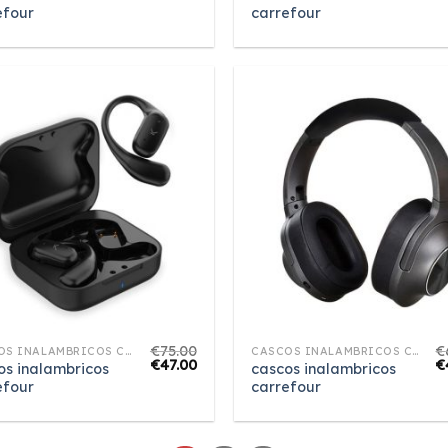
efour
carrefour
€
75.00
€
CASCOS INALAMBRICOS CARREFOUR
CASCOS INALAMBRICOS CARREFOUR
€
47.00
€
os inalambricos
cascos inalambricos
efour
carrefour