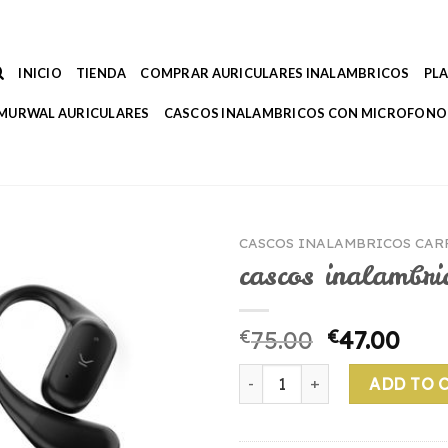
INICIO
TIENDA
COMPRAR AURICULARES INALAMBRICOS
PL
MURWAL AURICULARES
CASCOS INALAMBRICOS CON MICROFONO
CASCOS INALAMBRICOS CAR
cascos inalambri
€
75.00
€
47.00
cascos inalambricos carrefo
ADD TO 