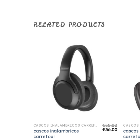
RELATED PRODUCTS
€
64.00
€
58.00
CASCOS INALAMBRICOS CARREFOUR
CASCOS INALAMBRICOS CARREFOUR
€
40.00
€
36.00
cascos inalambricos
cascos 
carrefour
carref