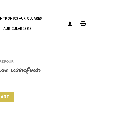
ANTRONICS AURICULARES
AURICULARES KZ
REFOUR
cos carrefour
ur quantity
CART