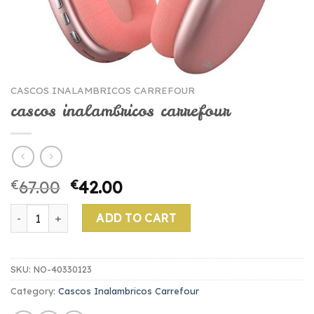
CASCOS INALAMBRICOS CARREFOUR
cascos inalambricos carrefour
€
67.00
€
42.00
cascos inalambricos carrefour quantity
ADD TO CART
SKU:
NO-40330123
Category:
Cascos Inalambricos Carrefour