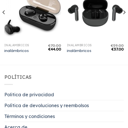
€
70.00
€
59.00
INALÁMBRICOS
INALÁMBRICOS
€
44.00
€
37.00
inalámbricos
inalámbricos
POLÍTICAS
Politica de privacidad
Política de devoluciones y reembolsos
Términos y condiciones
Acerca de