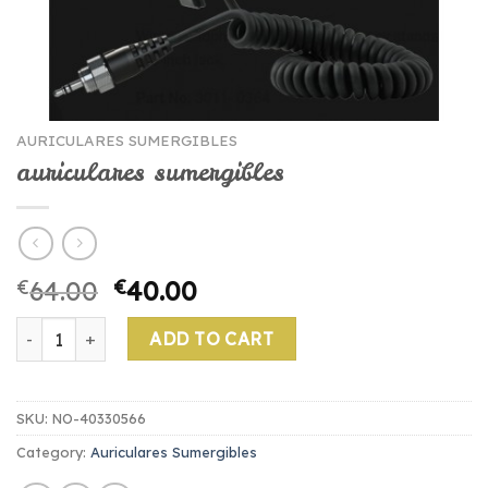
AURICULARES SUMERGIBLES
auriculares sumergibles
€
64.00
€
40.00
auriculares sumergibles quantity
ADD TO CART
SKU:
NO-40330566
Category:
Auriculares Sumergibles