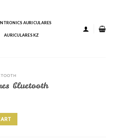
ANTRONICS AURICULARES
AURICULARES KZ
ETOOTH
res bluetooth
h quantity
CART