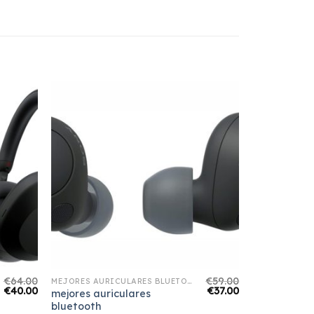
€
64.00
€
59.00
MEJORES AURICULARES BLUETOOTH
€
40.00
€
37.00
mejores auriculares
bluetooth