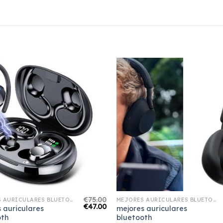
€
75.00
MEJORES AURICULARES BLUETOOTH
MEJORES AURICULARES BLUETOOTH
€
47.00
 auriculares
mejores auriculares
oth
bluetooth