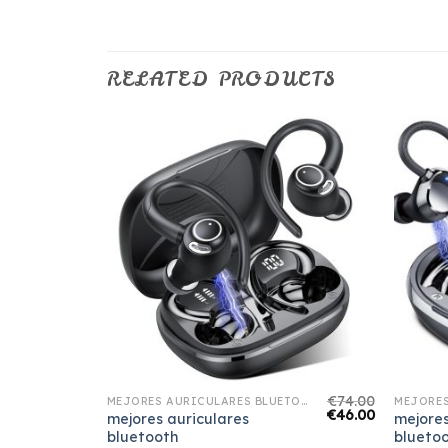
RELATED PRODUCTS
€
77.00
€
74.00
MEJORES AURICULARES BLUETOOTH
MEJORES AURICULARES BLUETOOTH
€
48.00
€
46.00
mejores auriculares
mejores
bluetooth
blueto