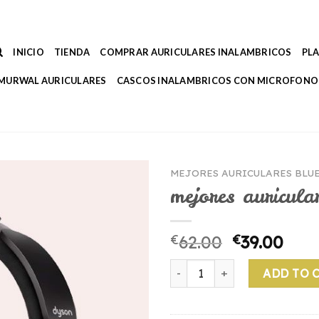
INICIO
TIENDA
COMPRAR AURICULARES INALAMBRICOS
PL
MURWAL AURICULARES
CASCOS INALAMBRICOS CON MICROFONO
MEJORES AURICULARES BLU
mejores auricula
€
62.00
€
39.00
mejores auriculares bluetoot
ADD TO 