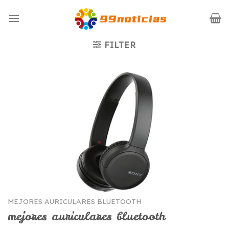
Saltar
al
contenido
FILTER
MEJORES AURICULARES BLUETOOTH
mejores auriculares bluetooth