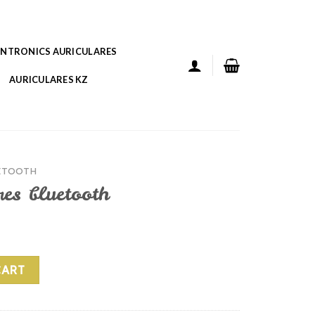
ANTRONICS AURICULARES
AURICULARES KZ
ETOOTH
res bluetooth
h quantity
CART