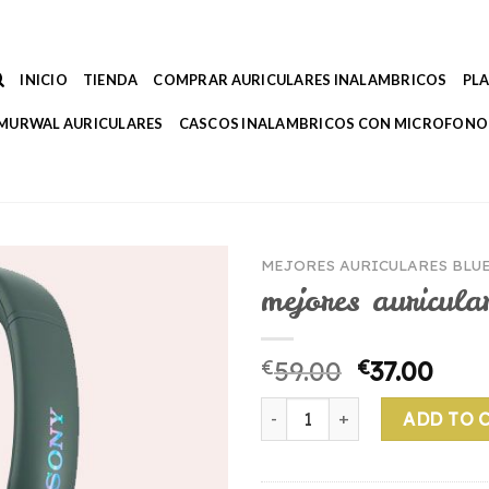
INICIO
TIENDA
COMPRAR AURICULARES INALAMBRICOS
PL
MURWAL AURICULARES
CASCOS INALAMBRICOS CON MICROFONO
MEJORES AURICULARES BLU
mejores auricula
€
59.00
€
37.00
mejores auriculares bluetoot
ADD TO 