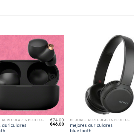
€
74.00
MEJORES AURICULARES BLUETOOTH
MEJORES AURICULARES BLUETOOTH
€
46.00
 auriculares
mejores auriculares
oth
bluetooth