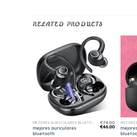
RELATED PRODUCTS
€
59.00
€
74.00
MEJORES AURICULARES BLUETOOTH
MEJORES AURICULARES BLUETOOTH
€
37.00
€
46.00
mejores auriculares
mejores
bluetooth
blueto