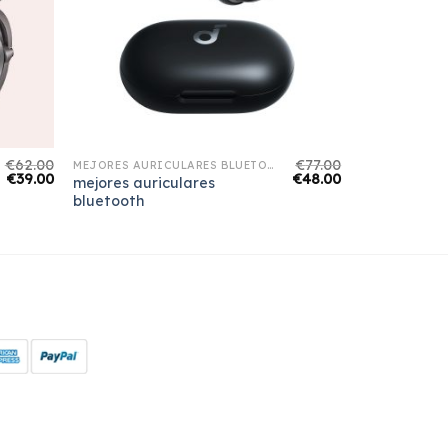
€
62.00
€
77.00
MEJORES AURICULARES BLUETOOTH
€
39.00
€
48.00
mejores auriculares
bluetooth