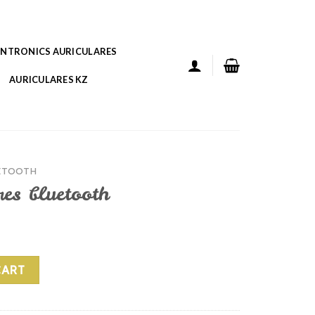
ANTRONICS AURICULARES
AURICULARES KZ
ETOOTH
res bluetooth
h quantity
CART