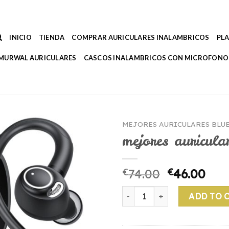
INICIO
TIENDA
COMPRAR AURICULARES INALAMBRICOS
PL
MURWAL AURICULARES
CASCOS INALAMBRICOS CON MICROFONO
MEJORES AURICULARES BLU
mejores auricula
€
74.00
€
46.00
mejores auriculares bluetoot
ADD TO 