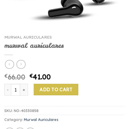
MURWAL AURICULARES
murwal auriculares
€
66.00
€
41.00
murwal auriculares quantity
ADD TO CART
SKU:
NO-40330858
Category:
Murwal Auriculares