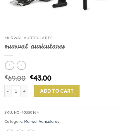
MURWAL AURICULARES
murwal auriculares
€
69.00
€
43.00
murwal auriculares quantity
ADD TO CART
SKU:
NO-40330164
Category:
Murwal Auriculares