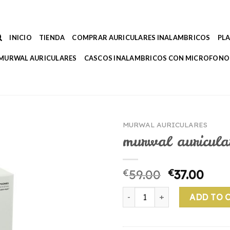
INICIO
TIENDA
COMPRAR AURICULARES INALAMBRICOS
PL
MURWAL AURICULARES
CASCOS INALAMBRICOS CON MICROFONO
MURWAL AURICULARES
murwal auricula
€
59.00
€
37.00
murwal auriculares quantity
ADD TO 