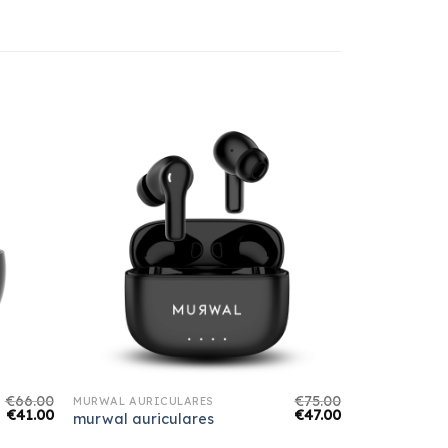
€
66.00
€
75.00
MURWAL AURICULARES
€
41.00
€
47.00
murwal auriculares