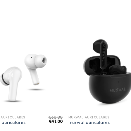
€
66.00
 AURICULARES
MURWAL AURICULARES
€
41.00
 auriculares
murwal auriculares