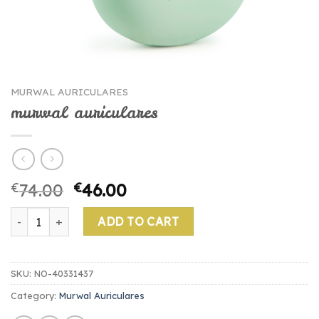
MURWAL AURICULARES
murwal auriculares
€
74.00
€
46.00
murwal auriculares quantity
ADD TO CART
SKU:
NO-40331437
Category:
Murwal Auriculares