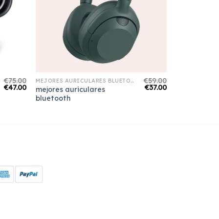
€
75.00
€
59.00
MEJORES AURICULARES BLUETOOTH
€
47.00
€
37.00
mejores auriculares
bluetooth