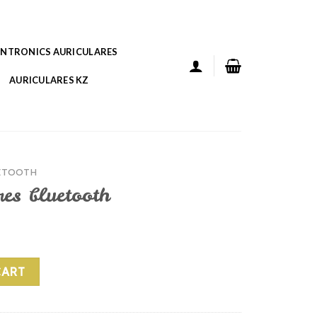
ANTRONICS AURICULARES
AURICULARES KZ
ETOOTH
res bluetooth
h quantity
CART