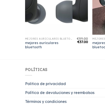
€
62.00
€
59.00
MEJORES AURICULARES BLUETOOTH
MEJORES AURICULARES BLUETOOTH
€
39.00
€
37.00
mejores auriculares
mejores
bluetooth
blueto
POLÍTICAS
Politica de privacidad
Política de devoluciones y reembolsos
Términos y condiciones