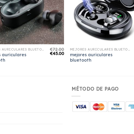
€
72.00
MEJORES AURICULARES BLUETOOTH
MEJORES AURICULARES BLUETOOTH
€
45.00
 auriculares
mejores auriculares
oth
bluetooth
MÉTODO DE PAGO