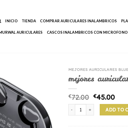
INICIO
TIENDA
COMPRAR AURICULARES INALAMBRICOS
PL
MURWAL AURICULARES
CASCOS INALAMBRICOS CON MICROFONO
MEJORES AURICULARES BLU
mejores auricula
€
72.00
€
45.00
mejores auriculares bluetoot
ADD TO 