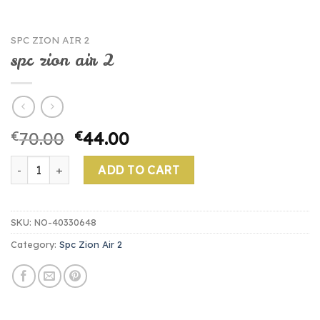
SPC ZION AIR 2
spc zion air 2
€
70.00
€
44.00
spc zion air 2 quantity
ADD TO CART
SKU:
NO-40330648
Category:
Spc Zion Air 2