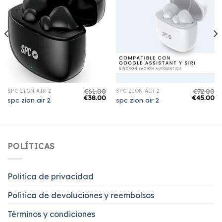
€
61.00
€
72.00
SPC ZION AIR 2
SPC ZION AIR 2
€
38.00
€
45.00
spc zion air 2
spc zion air 2
POLÍTICAS
Politica de privacidad
Política de devoluciones y reembolsos
Términos y condiciones