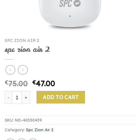
SPC ZION AIR 2
spc zion air 2
€
75.00
€
47.00
spc zion air 2 quantity
ADD TO CART
SKU:
NO-40330439
Category:
Spc Zion Air 2