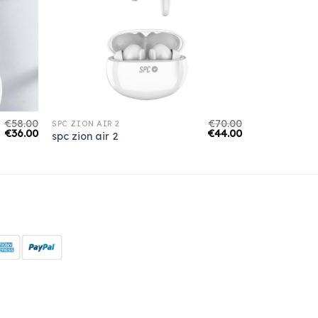
€
58.00
€
70.00
SPC ZION AIR 2
€
36.00
€
44.00
spc zion air 2