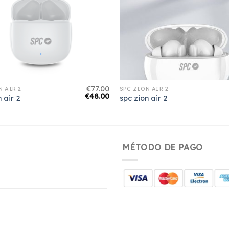
€
77.00
N AIR 2
SPC ZION AIR 2
€
48.00
n air 2
spc zion air 2
MÉTODO DE PAGO