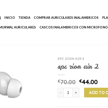
INICIO
TIENDA
COMPRAR AURICULARES INALAMBRICOS
PL
MURWAL AURICULARES
CASCOS INALAMBRICOS CON MICROFONO
SPC ZION AIR 2
spc zion air 2
€
70.00
€
44.00
spc zion air 2 quantity
ADD TO 