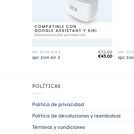
€
75.00
€
72.00
SPC ZION AIR 2
SPC ZIO
€
47.00
€
45.00
spc zion air 2
spc zio
POLÍTICAS
Politica de privacidad
Política de devoluciones y reembolsos
Términos y condiciones