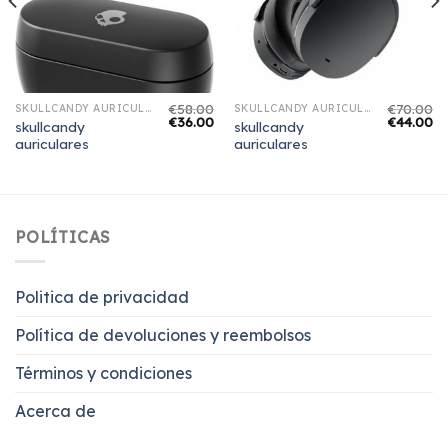
€
58.00
€
70.00
SKULLCANDY AURICULARES
SKULLCANDY AURICULARES
€
36.00
€
44.00
skullcandy
skullcandy
auriculares
auriculares
POLÍTICAS
Politica de privacidad
Política de devoluciones y reembolsos
Términos y condiciones
Acerca de