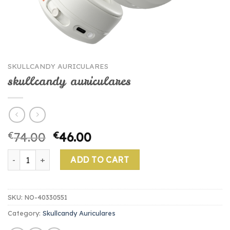
SKULLCANDY AURICULARES
skullcandy auriculares
€
74.00
€
46.00
skullcandy auriculares quantity
ADD TO CART
SKU:
NO-40330551
Category:
Skullcandy Auriculares