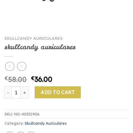
SKULLCANDY AURICULARES
skullcandy auriculares
€
58.00
€
36.00
skullcandy auriculares quantity
ADD TO CART
SKU:
NO-40331906
Category:
Skullcandy Auriculares