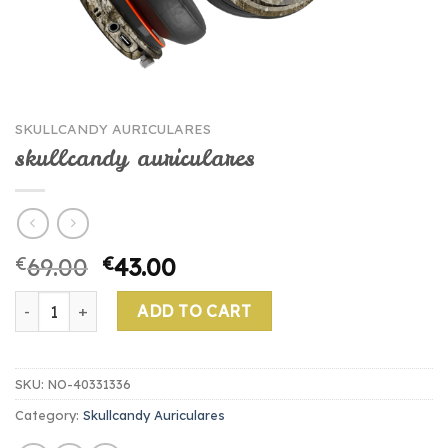
SKULLCANDY AURICULARES
skullcandy auriculares
€
69.00
€
43.00
skullcandy auriculares quantity
ADD TO CART
SKU:
NO-40331336
Category:
Skullcandy Auriculares