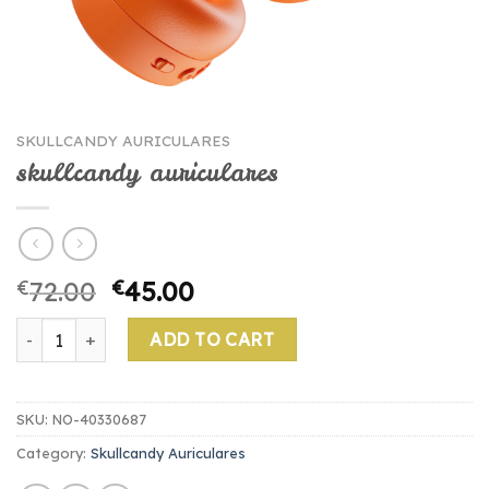
SKULLCANDY AURICULARES
skullcandy auriculares
€
72.00
€
45.00
skullcandy auriculares quantity
ADD TO CART
SKU:
NO-40330687
Category:
Skullcandy Auriculares