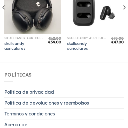
€
62.00
€
75.00
SKULLCANDY AURICULARES
SKULLCANDY AURICULARES
€
39.00
€
47.00
skullcandy
skullcandy
auriculares
auriculares
POLÍTICAS
Politica de privacidad
Política de devoluciones y reembolsos
Términos y condiciones
Acerca de