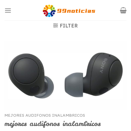
Saltar
al
contenido
FILTER
MEJORES AUDIFONOS INALAMBRICOS
mejores audifonos inalambricos