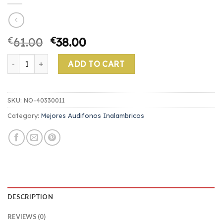
€
61.00
€
38.00
mejores audifonos inalambricos quantity
ADD TO CART
SKU:
NO-40330011
Category:
Mejores Audifonos Inalambricos
DESCRIPTION
REVIEWS (0)