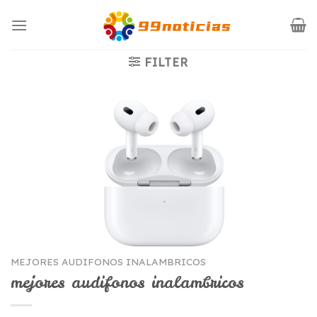
Saltar
al
contenido
FILTER
MEJORES AUDIFONOS INALAMBRICOS
mejores audifonos inalambricos