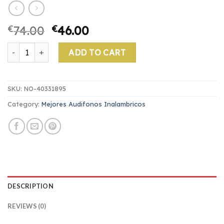
€
74.00
€
46.00
mejores audifonos inalambricos quantity
ADD TO CART
SKU:
NO-40331895
Category:
Mejores Audifonos Inalambricos
DESCRIPTION
REVIEWS (0)