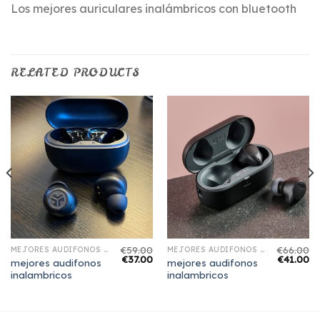
Los mejores auriculares inalámbricos con bluetooth
RELATED PRODUCTS
€
59.00
€
66.00
MEJORES AUDIFONOS INALAMBRICOS
MEJORES AUDIFONOS INALAMBRICOS
€
37.00
€
41.00
mejores audifonos
mejores audifonos
inalambricos
inalambricos