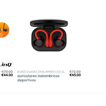
€
70.00
€
72.00
AURICULARES INALAMBRICOS DEPORTIVOS
€
44.00
€
45.00
auriculares inalambricos
deportivos