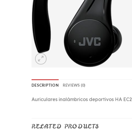
DESCRIPTION
REVIEWS (0)
Auriculares inalámbricos deportivos HA EC2
RELATED PRODUCTS