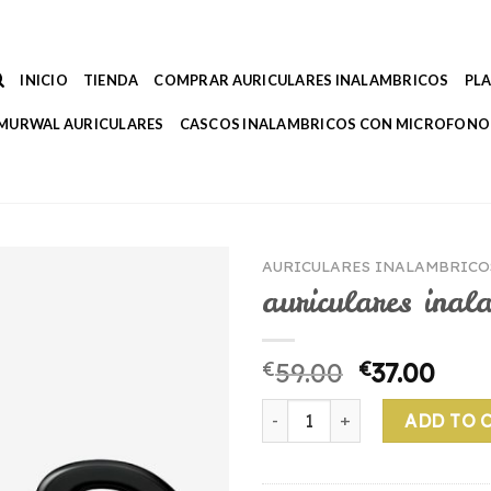
INICIO
TIENDA
COMPRAR AURICULARES INALAMBRICOS
PL
MURWAL AURICULARES
CASCOS INALAMBRICOS CON MICROFONO
AURICULARES INALAMBRICO
auriculares inal
€
59.00
€
37.00
auriculares inalambricos dep
ADD TO 