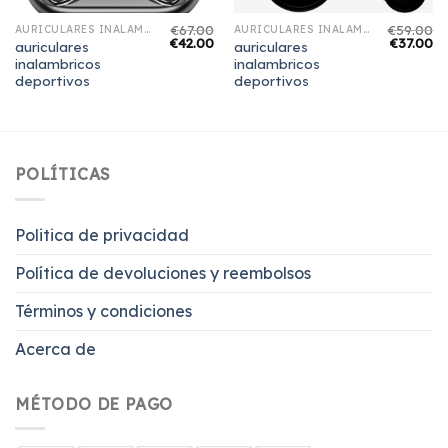
€
67.00
€
59.00
AURICULARES INALAMBRICOS DEPORTIVOS
AURICULARES INALAMBRICOS DEPORTIVOS
€
42.00
€
37.00
auriculares
auriculares
inalambricos
inalambricos
deportivos
deportivos
POLÍTICAS
Politica de privacidad
Política de devoluciones y reembolsos
Términos y condiciones
Acerca de
MÉTODO DE PAGO