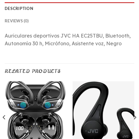
DESCRIPTION
REVIEWS (0)
Auriculares deportivos JVC HA EC25TBU, Bluetooth,
Autonomía 30 h, Micrófono, Asistente voz, Negro
RELATED PRODUCTS