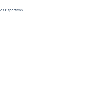
cos Deportivos