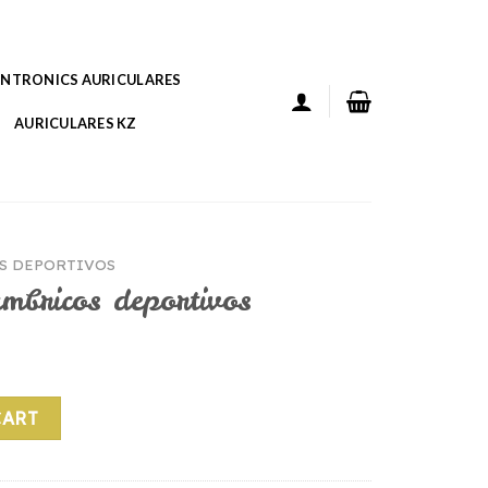
ANTRONICS AURICULARES
AURICULARES KZ
S DEPORTIVOS
ambricos deportivos
ortivos quantity
CART