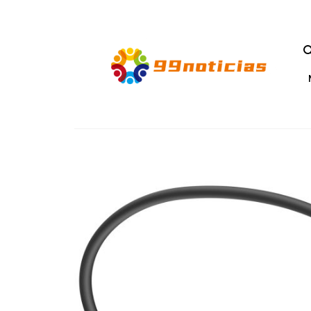
Saltar
al
contenido