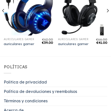
€
62.00
€
66.00
AURICULARES GAMER
AURICULARES GAMER
€
39.00
€
41.00
auriculares gamer
auriculares gamer
POLÍTICAS
Politica de privacidad
Política de devoluciones y reembolsos
Términos y condiciones
Acerca de