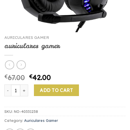
AURICULARES GAMER
auriculares gamer
€
67.00
€
42.00
auriculares gamer quantity
ADD TO CART
SKU:
NO-40331238
Category:
Auriculares Gamer