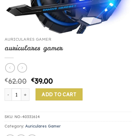
AURICULARES GAMER
auriculares gamer
€
62.00
€
39.00
auriculares gamer quantity
ADD TO CART
SKU:
NO-40331614
Category:
Auriculares Gamer