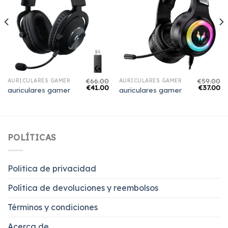
€
66.00
€
59.00
AURICULARES GAMER
AURICULARES GAMER
€
41.00
€
37.00
auriculares gamer
auriculares gamer
POLÍTICAS
Politica de privacidad
Política de devoluciones y reembolsos
Términos y condiciones
Acerca de