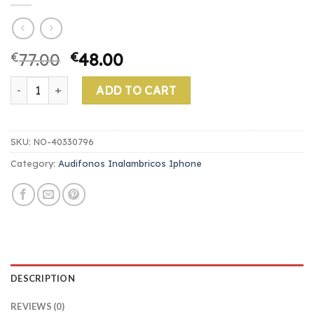
€
77.00
€
48.00
audifonos inalambricos iphone quantity
ADD TO CART
SKU:
NO-40330796
Category:
Audifonos Inalambricos Iphone
DESCRIPTION
REVIEWS (0)