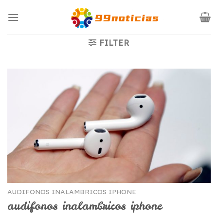
Saltar
al
contenido
FILTER
AUDIFONOS INALAMBRICOS IPHONE
audifonos inalambricos iphone