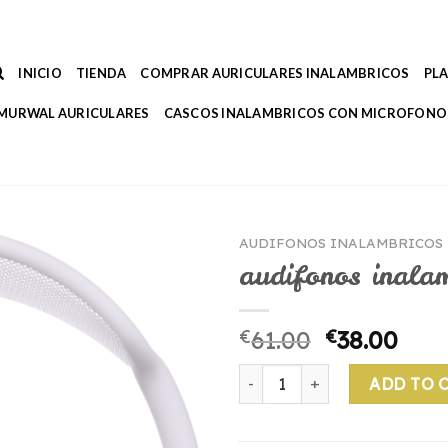
INICIO
TIENDA
COMPRAR AURICULARES INALAMBRICOS
PL
MURWAL AURICULARES
CASCOS INALAMBRICOS CON MICROFONO
AUDIFONOS INALAMBRICOS
audifonos inalam
€
61.00
€
38.00
audifonos inalambricos ipho
ADD TO 