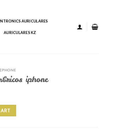
ANTRONICS AURICULARES
AURICULARES KZ
 IPHONE
bricos iphone
ne quantity
CART