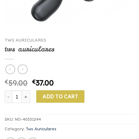
TWS AURICULARES
tws auriculares
€
59.00
€
37.00
tws auriculares quantity
ADD TO CART
SKU:
NO-40331244
Category:
Tws Auriculares