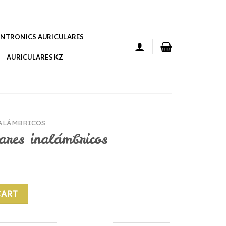
ANTRONICS AURICULARES
AURICULARES KZ
NALÁMBRICOS
lares inalámbricos
bricos quantity
CART