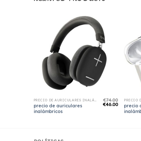
€
67.00
€
74.00
PRECIO DE AURICULARES INALÁMBRICOS
PRECIO DE AURICULARES INALÁMBRICOS
€
42.00
€
46.00
precio de auriculares
precio 
inalámbricos
inalámb