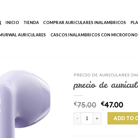
INICIO
TIENDA
COMPRAR AURICULARES INALAMBRICOS
PL
MURWAL AURICULARES
CASCOS INALAMBRICOS CON MICROFONO
PRECIO DE AURICULARES I
precio de auricu
€
75.00
€
47.00
precio de auriculares inalám
ADD TO 