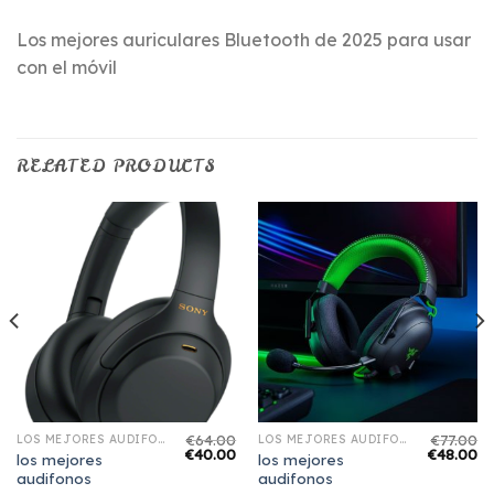
Los mejores auriculares Bluetooth de 2025 para usar
con el móvil
RELATED PRODUCTS
€
64.00
€
77.00
LOS MEJORES AUDIFONOS
LOS MEJORES AUDIFONOS
€
40.00
€
48.00
los mejores
los mejores
audifonos
audifonos